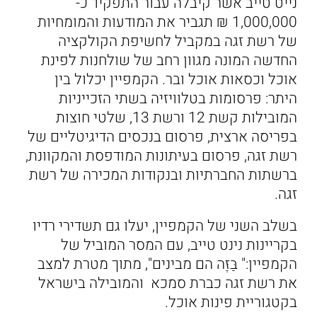
נייט טייב אשר קיבלה עבור התפקיד כ-
1,000,000 ₪ תגביר את המודעות והמומחיות
של רשת זגה במקביל לחשיפת הקולקציה
החדשה המונה מגוון רחב של שולחנות לפינת
אוכל וכסאות אוכל ובר. הקמפיין יכלול בין
היתר: פרסומות בטלוויזיה בשתי הזכייניות
המובילות קשת 12 ורשת 13, שלטי חוצות
בפריסה ארצית, פרסום בנכסים הדיגיטליים של
רשת זגה, פרסום בעיתונות המודפסת והמקוונת,
ברשתות החברתיות ובנקודות המכירה של רשת
זגה.
בשלב השני של הקמפיין, יעלו גם תשדירי רדיו
בקריינות נינט טייב, עם המסר המוביל של
הקמפיין:" בַּזֶּה הם מבינים", מתוך מטרת למצב
את רשת זגה כברת סמכא והמובילה בישראל
בקטגוריית פינות אוכל.