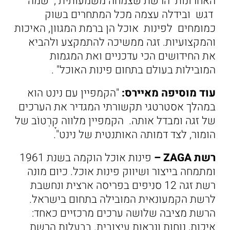
האחרונות הרשת שצמחה משמעותית , שמה
דגש ובידלה עצמה מכל המתחרים בשוק
כמומחים לפינות אוכל הן ברמת המגוון, האיכות
והמקצועיות. זגה ממשיכה להתמקצע ולהביא
את החידושים הכי עדכניים ואת המגמות
המובילות בעולם בתחום פינות האוכל" .
עוד מוסיפה מאיירס:
"הקמפיין עם נינט הוא
במהלך אסטרטגי תקשורתי המגדיר את הערכים
של זגה ומבדל אותה. הקמפיין מלווה קָרְטוֹב של
הומור, לצד דמותה האותנטית של נינט".
רשת ZAGA –
פינות אוכל הוקמה בשנת 1961
ומתמחה בייצור ושיווק פינות אוכל. כיום מונה
רשת זגה 12 סניפים בפריסה ארצית ונחשבת
לרשת הקמעונאית המובילה בתחום בישראל.
הרשת מציבה שלושה ערכים מרכזיים כאחד:
איכות, נוחות ונראות עיצובית. בבעלות הרשת