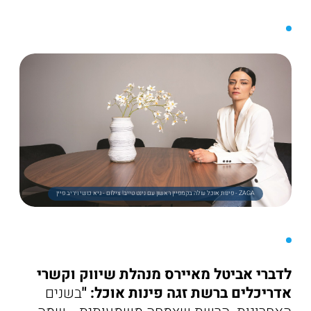
ZAGA - פינות אוכל עולה בקמפיין ראשון עם נינט טייב! צילום - גיא כושי ויריב פיין
לדברי אביטל מאיירס מנהלת שיווק וקשרי
אדריכלים ברשת זגה פינות אוכל: "
בשנים