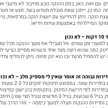
. עם זאת, כאב בזמן ההנקה נובע מחיבור לא מיטבי או
. כמו כן, ייתכן שאת סובלת מגודש בשד, פצע או פטר
עצת הנקה. ניתן להתייעץ עם יועצת הנקה במרפאות, טיפ
וקד המיילדותי באמצעות שיחת וידיאו.
כון
ם למשכי זמן שונים. אל תגבילי את משך ההנקה מכל שד
 לינוק כמה שהוא רוצה מצד אחד וכשהוא מסיים הציעי לו
 יש להתחיל מהצד ובו הוא ינק פחות. ניתן להחליף צד
ירות גבוהה זה אומר שאין לי מספיק חלב – לא נכון
תינוקות שונים יונקים בתדירות ש
דירות לפי דרישת התינוק. בתקופות בהן ישנן קפיצות 
לחיים, בגיל 3 שבועות, בגיל 6 שבועות, בגיל 3 חודשים ובגיל ח
 ותדירות ההנקות תעלה למשך כיממה – זוהי הדרך שלו 