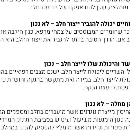
 מומלצת, שכן להם אפקט של ייבוש החלב.
ים יכולה להגביר ייצור חלב – לא נכון
כך שחומרים המבוססים על צמחי מרפא, כגון חילבה או מ
 אם. הדרך הטובה ביותר להגביר את ייצור החלב היא הנ
שד והיכולת שלו לייצר חלב – נכון
דל השדיים ליכולת לייצר חלב. ישנם מצבים רפואיים ב
ולת לייצר חלב. במידה ואת מתקשה בהנקה וחושדת כי 
נות ליועצת הנקה.
 מחלה – לא נכון
יסון מייצרת נוגדנים אשר מועברים בחלב ומספקים הגנ
ה כגון הימנעות משיעול ועיטוש בסביבת התינוק המייד
לות ספורות ונדירות אשר מומלץ להפסיק להניק במהלכן