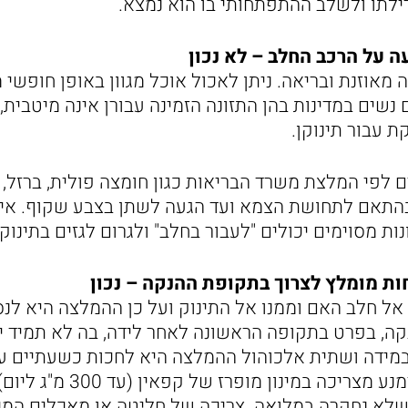
לתו ולשלב ההתפתחותי בו הוא נמצא.
 על הרכב החלב – לא נכון
 מאוזנת ובריאה. ניתן לאכול אוכל מגוון באופן חופש
נשים במדינות בהן התזונה הזמינה עבורן אינה מיטבית,
 עבור תינוקן.
 לפי המלצת משרד הבריאות כגון חומצה פולית, ברזל, יוד
התאם לתחושת הצמא ועד הגעה לשתן בצבע שקוף. אין
ת מסוימים יכולים "לעבור בחלב" ולגרום לגזים בתינוק.
ת מומלץ לצרוך בתקופת ההנקה – נכון
אל חלב האם וממנו אל התינוק ועל כן ההמלצה היא לנ
ה, בפרט בתקופה הראשונה לאחר לידה, בה לא תמיד יד
במידה ושתית אלכוהול ההמלצה היא לחכות כשעתיים ע
אלכוהול. מומלץ להימנע מצריכה במינון
לא נחקרה במלואה. צריכה של חליטה או מאכלים המכ