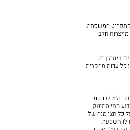
י מתפריט המשפחה.
 מייצרות חלב
 וויטמין די.
 כל עדות מחקרית
סות ולא לשתות
וע מתי התינוק
ל כל חצי מנה של
 מופרז של קפאין (עד 300 מ"ג ליום) לו השפעה
ילים עלי סרפד,