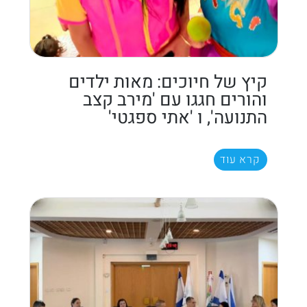
קיץ של חיוכים: מאות ילדים
והורים חגגו עם 'מירב קצב
התנועה', ו 'אתי ספגטי'
קרא עוד