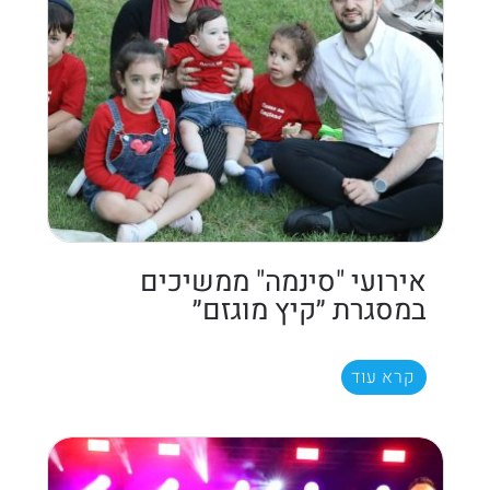
אירועי "סינמה" ממשיכים
במסגרת ״קיץ מוגזם״
קרא עוד