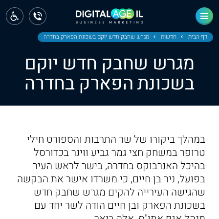
ראשי
חדשות
דף הבית
חדשות
מגרש שחבק חדש יוקם בשכונת הפארק בחדרה
מגרש שחבק חדש יוקם
מחוז צפון
בשכונת הפארק בחדרה
מחוז חיפה
מחוז מרכז
מחוז דרום
במהלך ביקורו של שר התרבות והספורט חילי
ירושלים
טרופר במשחק חצי גמר גביע ווינר בכדורסל
בהיכל האנרבוקס בחדרה, בישר לראש העיר
תל אביב
בפועל, ניר בן חיים, כי משרדו אישר את הבקשה
שהגישה העירייה להקים מגרש שחבק חדש
בשכונת הפארק ובן חיים הודה לשר יחד עם
מנהל אגף אתו"ס, אלה ביאר.