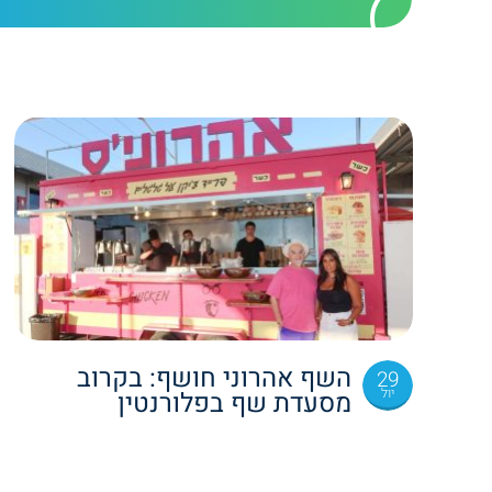
השף אהרוני חושף: בקרוב
29
יול
מסעדת שף בפלורנטין