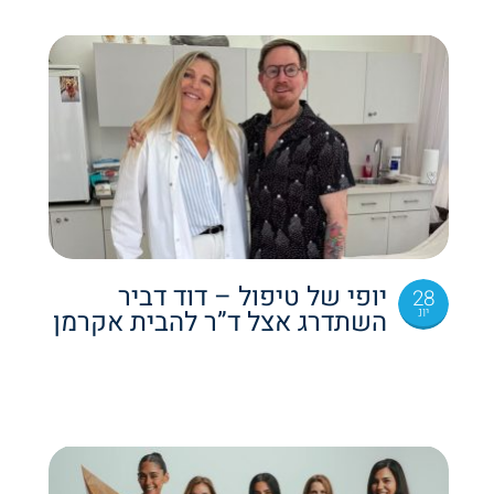
יופי של טיפול – דוד דביר
28
יונ
השתדרג אצל ד”ר להבית אקרמן