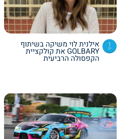
אילנית לוי משיקה בשיתוף
1
יונ
GOLBARY את קולקציית
הקפסולה הרביעית