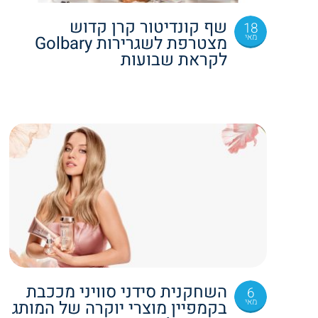
שף קונדיטור קרן קדוש
18
מאי
מצטרפת לשגרירות Golbary
לקראת שבועות
השחקנית סידני סוויני מככבת
6
מאי
בקמפיין מוצרי יוקרה של המותג