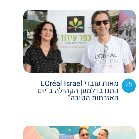
מאות עובדי L'Oréal Israel
25
יונ
התנדבו למען הקהילה ב"יום
האזרחות הטובה"