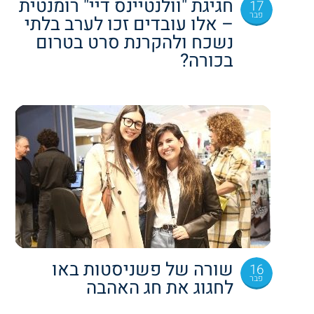
חגיגת "וולנטיינס דיי" רומנטית
17
פבר
– אלו עובדים זכו לערב בלתי
נשכח ולהקרנת סרט בטרום
בכורה?
שורה של פשניסטות באו
16
פבר
לחגוג את חג האהבה