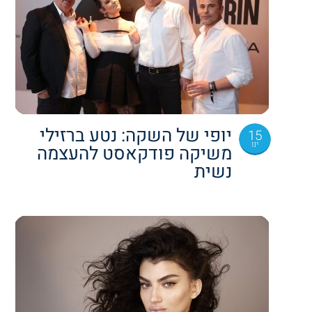
יופי של השקה: נטע ברזילי
15
ינו
משיקה פודקאסט להעצמה
נשית