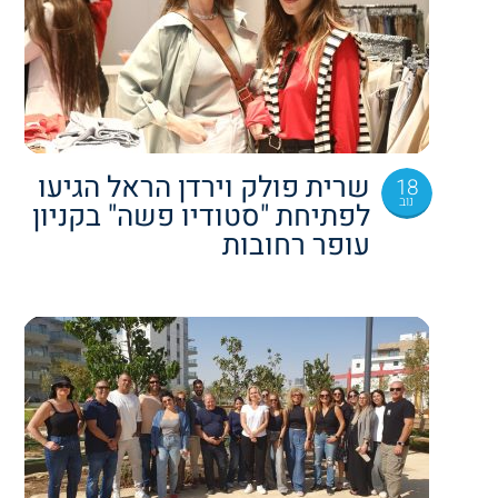
שרית פולק וירדן הראל הגיעו
18
נוב
לפתיחת "סטודיו פשה" בקניון
עופר רחובות