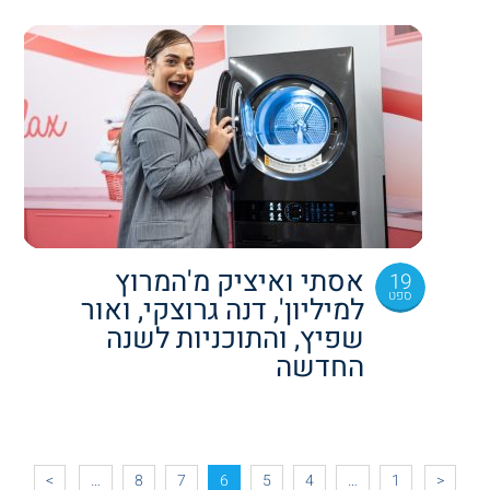
אסתי ואיציק מ'המרוץ
19
ספט
למיליון', דנה גרוצקי, ואור
שפיץ, והתוכניות לשנה
החדשה
>
…
8
7
6
5
4
…
1
<