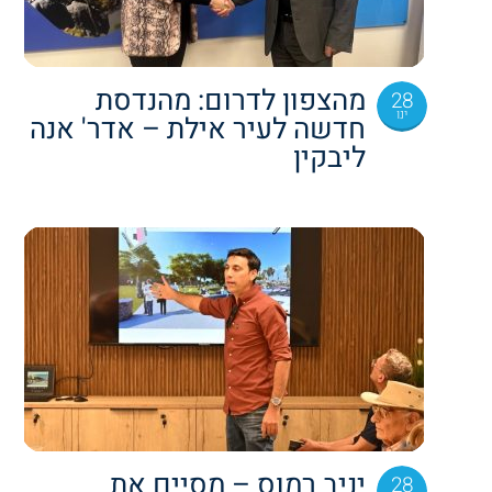
מהצפון לדרום: מהנדסת
28
ינו
חדשה לעיר אילת – אדר' אנה
ליבקין
יניב רמוס – מסיים את
28