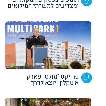
ינו
ומצדיעים למשרתי המילואים
פרויקט "מולטי פארק
20
דצמ
אשקלון" יוצא לדרך