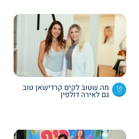
מה שטוב לקים קרדישאן טוב
16
יול
גם לאירה דולפין