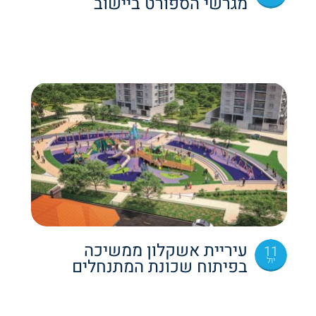
מגרשי הספורט ביישוב
עיריית אשקלון ממשיכה
11
יול
בפיתוח שכונת המתנחלים