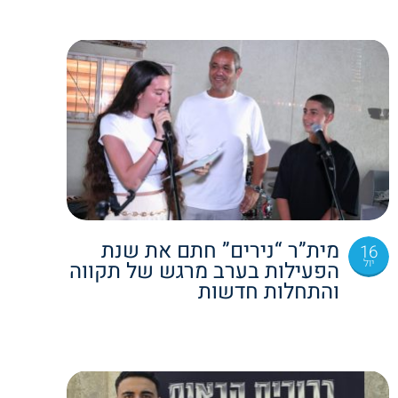
מית”ר “נירים” חתם את שנת
16
יול
הפעילות בערב מרגש של תקווה
והתחלות חדשות