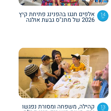
אלפים חגגו בהפנינג פתיחת קיץ
14
יול
2026 של מתנ"ס גבעת אולגה
קהילה, משפחה ומסורת נפגשו
13
יול