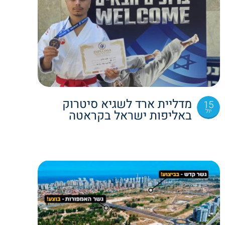
מדליית ארד לשגיא סיטרוק
15
יול
באליפות ישראל בקראטה