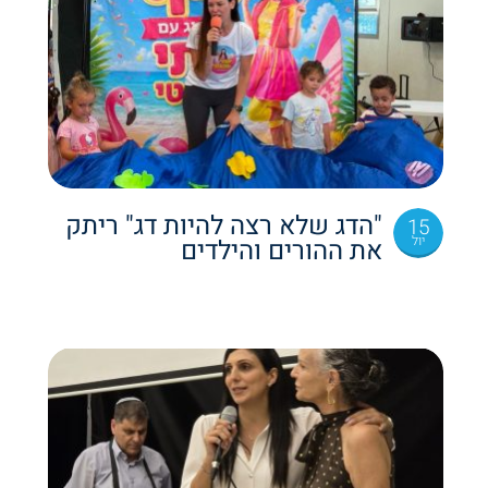
"הדג שלא רצה להיות דג" ריתק
15
יול
את ההורים והילדים