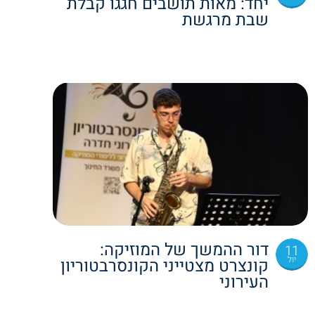
יחד: מאות תושבים חגגו קבלת
שבת מרגשת
דור ההמשך של המוזיקה:
11
יול
קונצרט מצטייני הקונסרבטוריון
העירוני