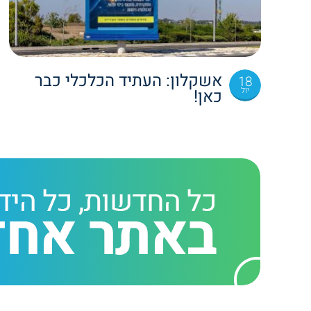
אשקלון: העתיד הכלכלי כבר
18
יול
כאן!