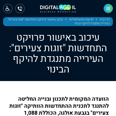
ראשי
חדשות
דף הבית
חדשות מוניציפאליות
עיכוב באישור פרויקט התחדשות "זוגות צעירים":
העירייה מתנגדת להיקף הבינוי
מחוז צפון
עיכוב באישור פרויקט
מחוז חיפה
התחדשות "זוגות צעירים":
העירייה מתנגדת להיקף
מחוז מרכז
הבינוי
מחוז דרום
ירושלים
תל אביב
הוועדה המקומית לתכנון ובנייה החליטה
להתנגד לתכנית ההתחדשות הוותיקה "זוגות
צעירים" בגבעת אולגה, הכוללת 1,088