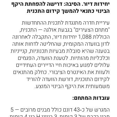
יחידות דיור. הסיבה: דרישה להפחתת היקף
הבינוי כתנאי להמשך קידום התכנית
עיריית חדרה מתנגדת לתכנית ההתחדשות
"מתחם הצעירים" בגבעת אולגה — התכנית,
הכוללת 1,088 יחידות דיור, התקבלה לאחרונה
לדון בוועדה המקומית, שהחליטה לדחות אותה
בטענה שהיא סובלת מבעיות תכנוניות, קנייניות
וכלכליות מהותיות. לטענת הוועדה, הפגמים
עלולים לפגוע באיכות חיי הדיירים העתידיים
ולעוות את האינטרס הציבורי. כחלק מהתנאים
לקידום התוכנית, דורשת הוועדה להוריד
משמעותית את היקף הבינוי המוצע.
עובדות המתחם:
המגרש של כ‑43 דונם כולל מבנים מרובים — 5
מבני רכבת של 3 קומות, 3 בנייני H בני 4 קומות,