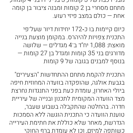
מתחם מסחרי בן 2 קומות ומבנה ציבור בן קומה
אחת — כולם במצב פיזי רעוע.
כיום קיימות בו כ‑172 יחידות דיור שעל־פי
התכנית צפויות להיהרס. במקומן מוצעת בנייה
מואצת: 1,088 יח"ד ב־4 מגדלים — שלושה
מדורגים בני 35 קומות ומגדל בן 27 קומות —
בנוסף למבנים בגובה של 9 קומות
התכנית להקמת מתחם ההתחדשות "הצעירים"
בגבעת אולגה, שהופקדה בוועדה המחוזית חיפה
ביולי האחרון, עומדת כעת בפני התנגדות נחרצת
מצד הוועדה המקומית לתכנון ובנייה של עיריית
חדרה. בהחלטה שהתקבלה בשבוע שעבר,
טוענת הוועדה כי התכנית הוגשה ללא הסמכות
הנדרשת, מאחר שלא כוללת את חתימת העירייה
כשותפה למיזם, וכן לא עומדת ברף החוקי