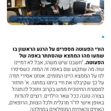
ד״ר נבו מרגלית, מנהל המחלקה לנוירוכירורגיה במרכז הרפואי שערי צדק עם הפעוטה והוריה
המאושרים;. צילום: דוברות שערי צדק.
הורי הפעוטה מספרים על הרגע הראשון בו
שמעו מהו הממצא שהסתתר באפה של
הפעוטה.
"חשבנו שיש משהו, אבל לא דמיינו
שזה מה שתקוע שם באפה זה המוח. כשסיפרו
לנו על הממצא היינו המומים. אנחנו אסירי תודה
על כך שקיבלנו את חיי ביתנו במתנה. א' תחזור
למסגרת החינוכית ממש בקרוב ותוכל להתנהל
בצורה טובה ככל שאר הילדים. רוצים להודות
באופן אישי לד"ר מרגלית ולכל הצוות, הרופאים,
האחים והאחיות המופלאים במחלקה