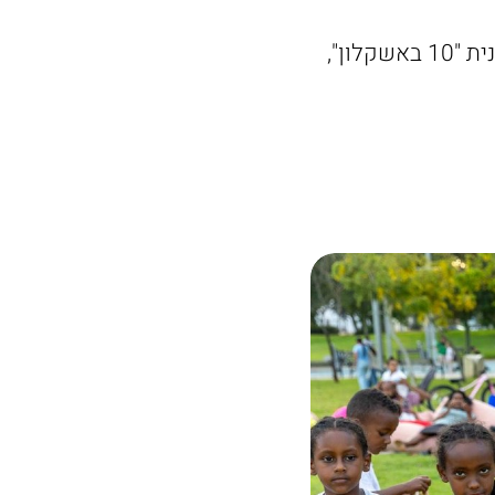
בנוסף, גם בני ובנות הנוער נהנו אתמול ממגוון הטבות ופעילויות במסגרת תוכנית "10 באשקלון",