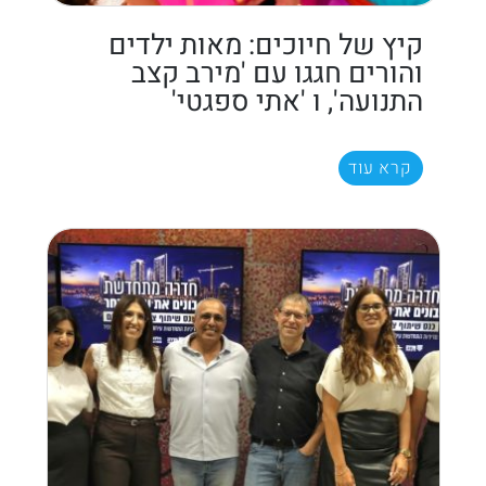
קיץ של חיוכים: מאות ילדים
והורים חגגו עם 'מירב קצב
התנועה', ו 'אתי ספגטי'
קרא עוד