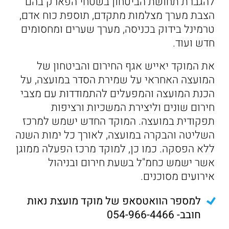
להגברת תחושת הביטחון בשטחי הפארק בהם
הצבת מערך מצלמות מתקדם, תוספת כוח אדם,
טרמינל בידוק בכניסה, מערך שערים ומחסומים
חדש ועוד.
את המוקד יאייש אגף החירום והביטחון של
המועצה האחראי על שמירת הסדר במועצה, על
הכנת המועצה והמפעלים להתמודדות עם מצבי
חירום שונים וליצירת המשכיות ורציפות
תפקודית במועצה. המוקד החדש ישמש למרכז
השליטה והבקרה במועצה, לאורך כל ימות השנה
ללא הפסקה. כמו כן, למוקד מרכז הפעלה ממוגן
אשר ישמש כחמ"ל בשעת חירום ובניהול
אירועים מסוכנים.
למספר הוואטסאפ של מוקד מועצת נאות
חובב- 054-966-4466