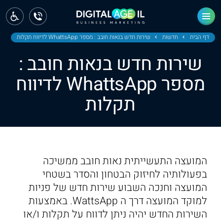
ראשי
חדשות
דף הבית
חדשות
שירות חדש בנאות חובב : מספר WhattsApp לדיווח תקלות
שירות חדש בנאות חובב :
מחוז צפון
מספר WhattsApp לדיווח
מחוז חיפה
תקלות
מחוז מרכז
מחוז דרום
ירושלים
המועצה התעשייתית נאות חובב ממשיכה
בפעולותיה לחיזוק הבטחון והסדר בשטחי
תל אביב
המועצה וחנכה השבוע שירות חדש של פניות
למוקד המועצה דרך ה WattsApp. באמצעות
השירות החדש יהיה ניתן לדווח על תקלות ו/או