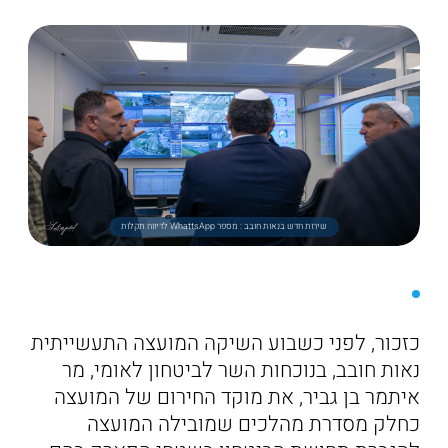
שירות חדש בנאות חובב : מספר WhattsApp לדיווח תקלות
כזכור, לפני כשבוע השיקה המועצה התעשייתית
נאות חובב, בנוכחות השר לביטחון לאומי, מר
איתמר בן גביר, את מוקד החירום של המועצה
כחלק מסדרת מהלכים שמובילה המועצה