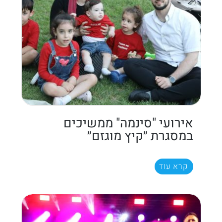
אירועי "סינמה" ממשיכים
במסגרת ״קיץ מוגזם״
קרא עוד