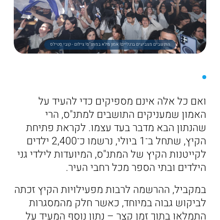
התושבים מצביעים ברגליים! אמון מלא במתנ"ס! צילום - קובי סטילס
ואם כל אלה אינם מספיקים כדי להעיד על
האמון שמעניקים התושבים למתנ"ס, הרי
שהנתון הבא מדבר בעד עצמו. לקראת פתיחת
הקיץ, שתחל ב־1 ביולי, נרשמו כ־2,400 ילדים
לקייטנות הקיץ של המתנ"ס, המיועדות לילדי גני
הילדים ובתי הספר מכל רחבי העיר.
במקביל, ההרשמה לרבות מפעילויות הקיץ זכתה
לביקוש גבוה במיוחד, כאשר חלק מהמסגרות
התמלאו בתוך זמן קצר – נתון נוסף המעיד על