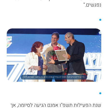
נפגשים."
ניר בן חיים וציקו וקנין תומכים בגדול בצוות המתנ"ס! צילום - קובי סטילס
שנת הפעילות תשפ"ו אמנם הגיעה לסיומה, אך