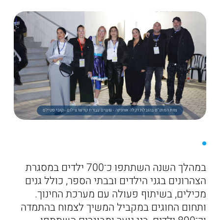
צוות המתנ"ס בהובלת דקלה אוחנינה - עושים עבודת קודש! צילום - קובי סטילס
במהלך השנה השתתפו כ־700 ילדים במסגרת
הצהרונים בגני הילדים ובבתי הספר, כולל גנים
מכילים, בשיתוף פעולה עם מערכת החינוך.
ותחום החוגים במקביל המשיך לצמוח בהתמדה