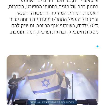
וכ־890 ילדים, בני נוער ומבוגרים השתתפו
במגוון רחב של חוגים בתחומי הספורט, התרבות,
האמנות, המחול, המוזיקה, ההעשרה והפנאי,
ובמקביל הפעיל המתנ"ס מועדוניות רווחה עבור
כ־70 ילדים, בשיתוף אגף הרווחה, ומעניק להם
מסגרת חינוכית, חברתית וערכית, חמה ותומכת.
אירועי ענק בהפקת צוות המתנ"ס! צילום - קובי סטילס