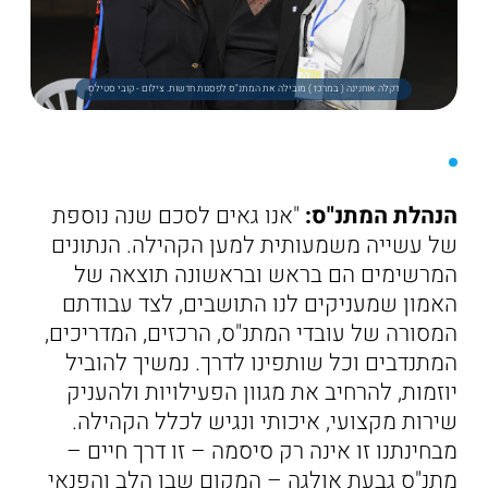
דקלה אוחנינה ( במרכז ) מובילה את המתנ"ס לפסגות חדשות. צילום - קובי סטילס
הנהלת המתנ"ס:
"אנו גאים לסכם שנה נוספת
של עשייה משמעותית למען הקהילה. הנתונים
המרשימים הם בראש ובראשונה תוצאה של
האמון שמעניקים לנו התושבים, לצד עבודתם
המסורה של עובדי המתנ"ס, הרכזים, המדריכים,
המתנדבים וכל שותפינו לדרך. נמשיך להוביל
יוזמות, להרחיב את מגוון הפעילויות ולהעניק
שירות מקצועי, איכותי ונגיש לכלל הקהילה.
מבחינתנו זו אינה רק סיסמה – זו דרך חיים –
מתנ"ס גבעת אולגה – המקום שבו הלב והפנאי