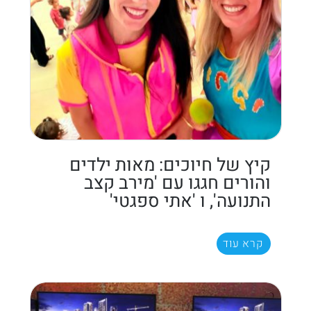
קיץ של חיוכים: מאות ילדים
והורים חגגו עם 'מירב קצב
התנועה', ו 'אתי ספגטי'
קרא עוד