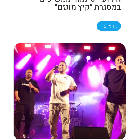
במסגרת ״קיץ מוגזם״
קרא עוד