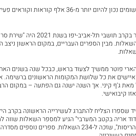
ב-22 ספריות העיר רשומים נכון להיום יותר מ-36 אלף קו
הספר המושאל ביותר בקרב תושבי תל-אבי
ונס, שזכה ל-843 השאלות. מבין הספרים העבריים, במקום הראשון נ
הארי פוטר ממשיך לצעוד בראש, כבכל שנה בשנים האחר
ג מאיישים את כל שלושת המקומות הראשונים ברשימה. א
" מאת ג'ף קיני. אך השנה ישנה גם הפתעה – במקום הר
זו קיבואישי.
ד שספרו הצליח להתברג לעשירייה הראשונה בקרב הילדי
וד אריה בקטב המערבי" הגיע למספר השאלות שווה ל
"יומנו של חנון: בית ההריסות", שזכה ל-234 השאלות. ספרים נוספ
פים בעשירייה.