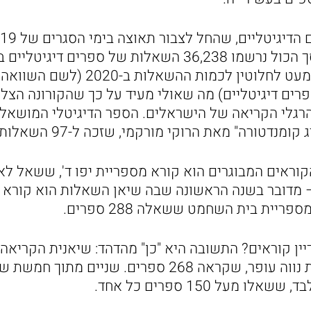
אלו כ-17,000 ספרים דיגיטליים) מה שאולי מעיד על כך שהקורונה 
גלי הקריאה של הישראלים. הספר הדיגיטלי המושאל ב
– מדובר בשנה הראשונה שבה שיאן השאלות הוא קורא 
ריית בית השחמט ששאלה 288 ספרים.
יין קוראים? התשובה היא "כן" מהדהד: שיאנית הקריאה
ילדה בת 13 מספריית נווה עופר, שקראה 268 ספרים. שניים 