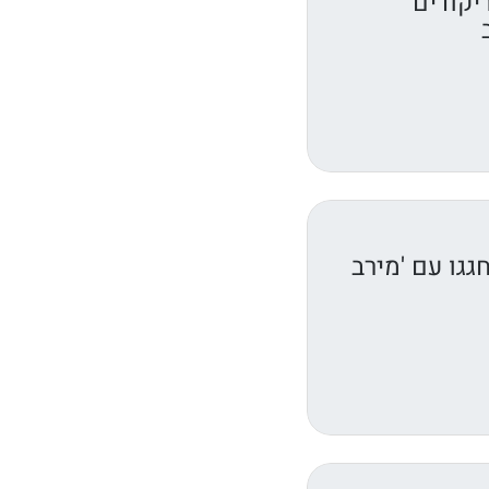
יקודים
גגו עם 'מירב