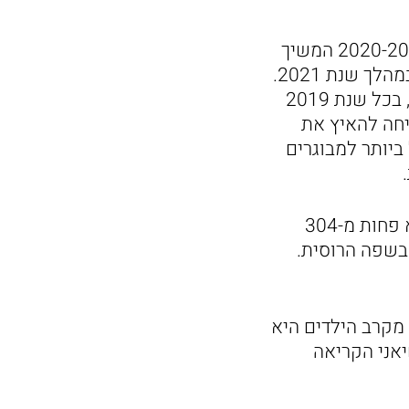
טרנד שאילת הספרים הדיגיטליים, שהחל לצבור תאוצה בימי הסגרים של 2020-2019 המשיך
להיות פופולארי, ובסך הכול נרשמו 36,238 השאלות של ספרים דיגיטליים במהלך שנת 2021.
מדובר במספר זהה כמעט לחלוטין לכמות ההשאלות ב-2020 (לשם השוואה, בכל שנת 2019
הצליחה להאיץ את
יותר למבוגרים
שיאן הקריאה מבין הקוראים המבוגרים הוא קורא מספריית יפו ד', ששאל לא פחות מ-304
בשפה הרוסית.
 מקרב הילדים היא
מתוך חמשת שיאני הקריאה