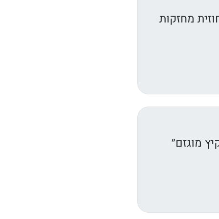
וזית מחזקות
יץ מוגזם״