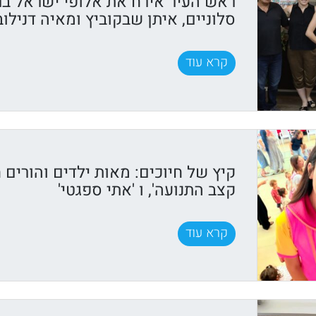
ראש העיר אירח את אלופי ישראל בר
סלוניים, איתן שבקוביץ ומאיה דנילוב
קרא עוד
קיץ של חיוכים: מאות ילדים והורים ח
קצב התנועה', ו 'אתי ספגטי'
קרא עוד