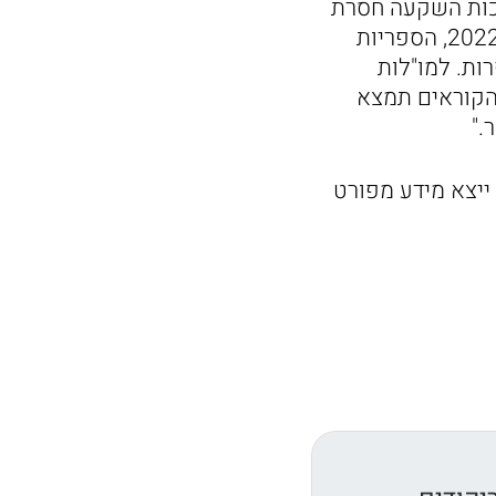
כות השקעה חסרת
תקדים של עיריית תל אביב-יפו בפיתוח הספריות, שעתידה אף לגדול בשנת 2022, הספריות
ות. למו"לות
הקוראים תמצא
."
 ייצא מידע מפורט