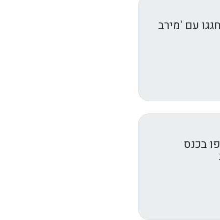
גגו עם 'מירב
ו בכנס