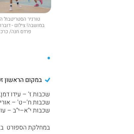
טורניר הסטריטבול ה
במושבה! צילום - דוברו
פרדס חנה/ כרכו
במקום הראשון זכ
שכבות ז' – עידו דמן,
שכבות ח'–ט' – אוריה 
שכבות י"א–י"ב – עומ
במחלקת הספורט בירכ