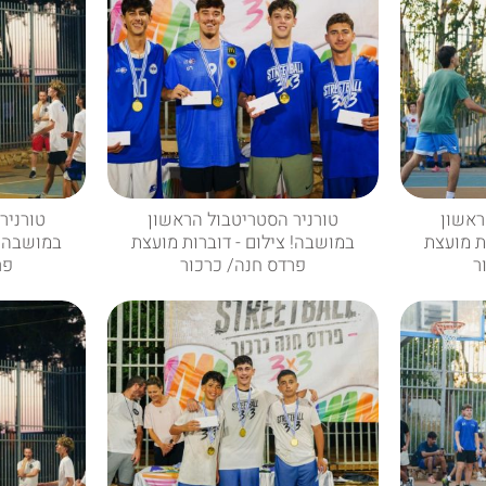
ראשון
טורניר הסטריטבול הראשון
טורניר
ת מועצת
במושבה! צילום - דוברות מועצת
במושבה! 
ר
פרדס חנה/ כרכור
פר