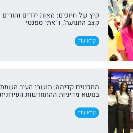
קיץ של חיוכים: מאות ילדים והורים ח
קצב התנועה', ו 'אתי ספגטי'
קרא עוד
מתכננים קדימה: תושבי העיר השתתפ
בנושא מדיניות ההתחדשות העירונית
קרא עוד