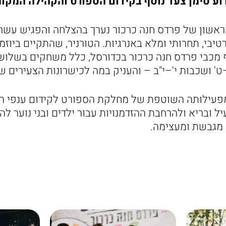
ירוע סימן צעד נוסף בקידום הספורט והקהילה המקומ
ראשון של פרדס חנה כרכור נערך בהצלחה והפגיש עשר
טיבי, תחרותי ומלא באנרגיות. הטורניר, שהתקיים ביו
מכבי פרדס חנה כרכור בכדורסל, כלל משחקים בשלוש 
ט' ושכבות י'–י"ב – והעניק במה לכישרונות הצעירים 
מפעילותה השוטפת של מחלקת הספורט לקידום ענפי הס
יל ובריא ולהרחבת ההזדמנויות עבור ילדים ובני נוער 
 מגבשת ומעצימה.