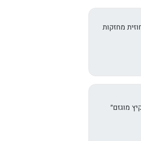
וזית מחזקות
יץ מוגזם״