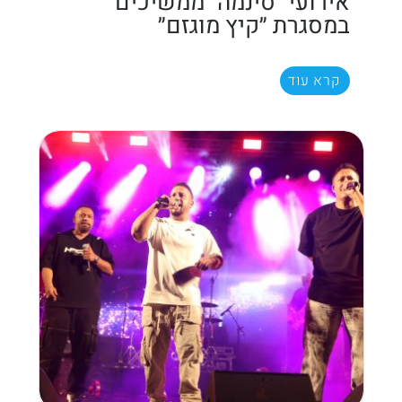
אירועי "סינמה" ממשיכים
במסגרת ״קיץ מוגזם״
קרא עוד