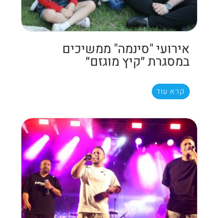
אירועי "סינמה" ממשיכים
במסגרת ״קיץ מוגזם״
קרא עוד