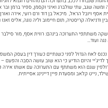
הזוגות שנבחרו לככב בתערוכה הם מהווים דוגמא לזוגיות
ה ומשה שגב, עתי שולברג ואיגי וקסמן, ספיר ברמן ובר א
וית אסף ויובל הראל, מיכאל בן דוד ורם רועי, אירה ואורן 
ובין ודניאלה קריסטיה, תום חיימוב וליה נוגה, אליס זאנו
שקה משתתפי התערוכה בינהם: רווית אסף, מור סילבר ,
 נגה ועוד…
בן ה35 כזכור נכנס לאח הגדול לפני כשנתיים כעורך דין בעסק ה
לדיג'יי והיום הודיע כי הוא שוב עושה הסבה והפעם – 
ד, נייט קלאב ומסעדת פיין דיינינג אסייתית.