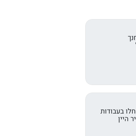
נך
חלו בעבודות
 היין