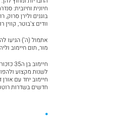
החבריות ומחוץ להן. 
חיונית וחיובית: סנדר
בוגנים ולירן סרוק, ר
וודים צ'בוטר, קווין ר
אתמול (ה') הגיעו לה
מור, תום חיימוב וליה
חיימוב 
לשנות מקצוע ולהפוך 
חדשים בשדרות רוטשיל