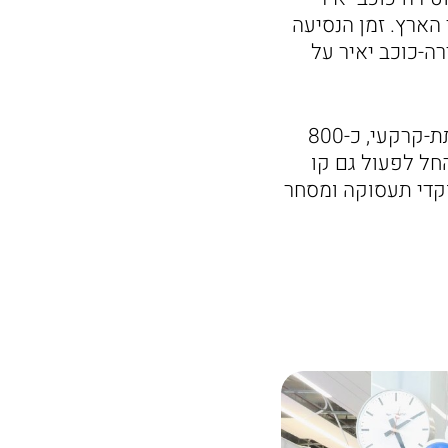
הארץ. זמן הנסיעה
, משומרון-טייבה על כ-46 דקות ומטירה-כוכב יאיר על
תחנת חדרה מזרח כוללת אולם נוסעים חדש ומקורה, ארבעה רציפים, מעבר תת-קרקעי, כ-800
חל לפעול גם קו
ה ולמוקדי תעסוקה ומסחר