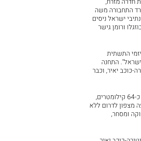
 חדרה מזרח,
שרד התחבורה משה
נתיבי ישראל ניסים
זגלו ורומן גישר
יזמי התשתית
שראל". התחנה
ה-כוכב יאיר, וכבר
המסילה המזרחית יוצרת ציר רכבת אסטרטגי חדש בין חדרה ללוד, באורך של כ-64 קילומטרים,
יעה מצפון לדרום ללא
וקה ומסחר,
טירה-כוכב יאיר