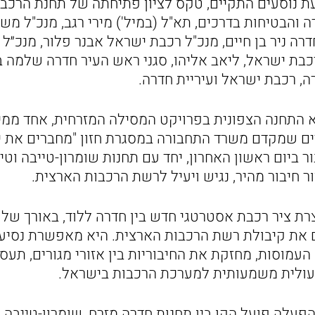
 נוסעים התקיים, טקס לציון פתיחתה של תחנת הרכבת
והבטיחות בדרכים, תא"ל (במיל') מירי רגב, מנכ"ל מ
דרה ניר בן חיים, מנכ"ל רכבת ישראל אבנר פלור, מנכ״ל 
 רכבת ישראל, ליאב אליהו, סגני ראש העיר חדרה שלמה בו
ה, רכבת ישראל ועיריית חדרה.
 התחנה הצפונית בפרויקט המסילה המזרחית, אחד ממ
ים שמקדם משרד התחבורה במסגרת חזון "מחברים את י
 ביום ראשון האחרון, יחד עם תחנות שומרון-טייבה וטיר
 חיבור מהיר, נגיש ויעיל לרשת הרכבות הארצית.
בכ-30 אחוזים את קיבולת רשת הרכבות הארצית. היא מאפשרת נס
עמוסות, מחזקת את החיבוריות בין אזורי מגורים, תעס
עולית משמעותית למערכת הרכבות בישראל.
עלה פועל הקו בין תחנות חדרה מזרח, שומרון-טייבה ו