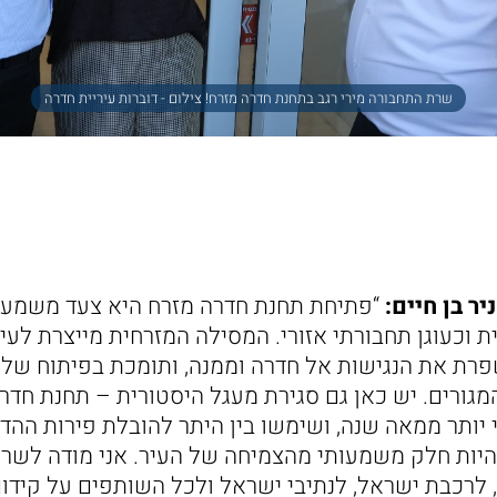
שרת התחבורה מירי רגב בתחנת חדרה מזרח! צילום - דוברות עיריית חדרה
ר בן חיים:
“פתיחת תחנת חדרה מזרח היא צעד משמעו
 וכעוגן תחבורתי אזורי. המסילה המזרחית מייצרת לעי
רת את הנגישות אל חדרה וממנה, ותומכת בפיתוח של 
גורים. יש כאן גם סגירת מעגל היסטורית – תחנת חדר
 יותר ממאה שנה, ושימשו בין היתר להובלת פירות ההד
להיות חלק משמעותי מהצמיחה של העיר. אני מודה לשר
 לרכבת ישראל, לנתיבי ישראל ולכל השותפים על קידו