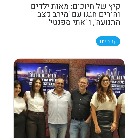
קיץ של חיוכים: מאות ילדים
והורים חגגו עם 'מירב קצב
התנועה', ו 'אתי ספגטי'
קרא עוד