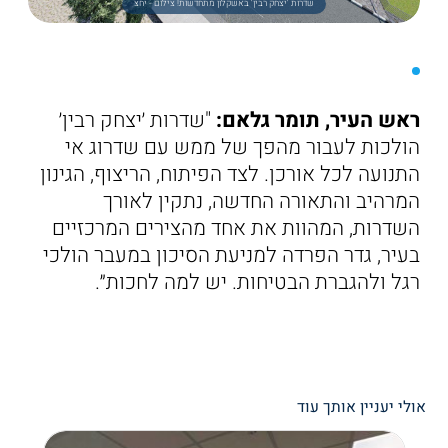
שדרות 'יצחק רבין' באשקלון מתחדשות! צילום - יחצ
ראש העיר, תומר גלאם:
"שדרות ׳יצחק רבין׳
הולכות לעבור מהפך של ממש עם שדרוג אי
התנועה לכל אורכן. לצד הפיתוח, הריצוף, הגינון
המרהיב והתאורה החדשה, נתקין לאורך
השדרות, המהוות את אחד מהצירים המרכזיים
בעיר, גדר הפרדה למניעת הסיכון במעבר הולכי
רגל ולהגברת הבטיחות. יש למה לחכות״.
אולי יעניין אותך עוד