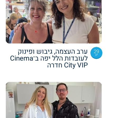
ערב העצמה, גיבוש ופינוק
29
יונ
לעובדות הלל יפה ב־Cinema
City VIP חדרה