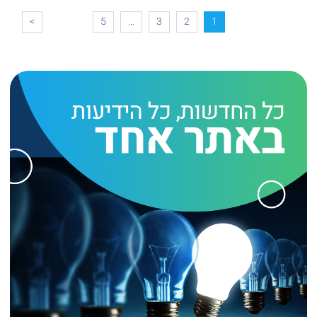
>
5
…
3
2
1