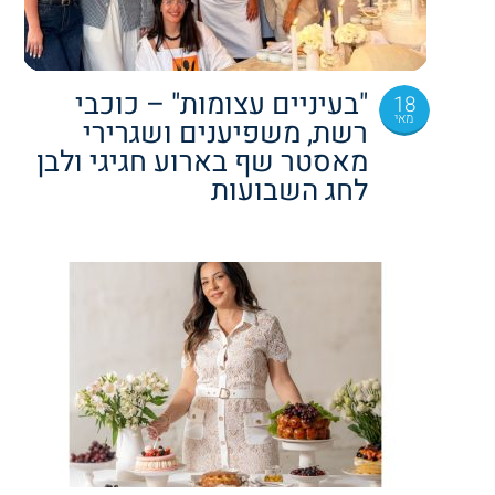
"בעיניים עצומות" – כוכבי
18
מאי
רשת, משפיענים ושגרירי
מאסטר שף בארוע חגיגי ולבן
לחג השבועות