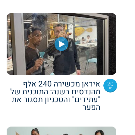
איראן מכשירה 240 אלף
20
יונ
מהנדסים בשנה: התוכנית של
"עתידים" והטכניון תסגור את
הפער