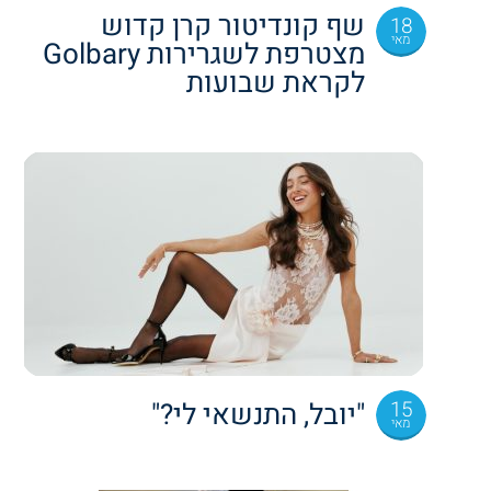
שף קונדיטור קרן קדוש
18
מאי
מצטרפת לשגרירות Golbary
לקראת שבועות
15
"יובל, התנשאי לי?"
מאי