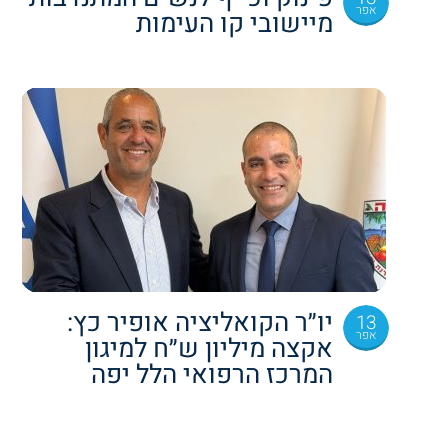
אפר
מיישובי קו העימות
יו״ר הקואליציה אופיר כץ:
13
אפר
אקצה מיליון ש״ח למיגון
המרכז הרפואי הלל יפה