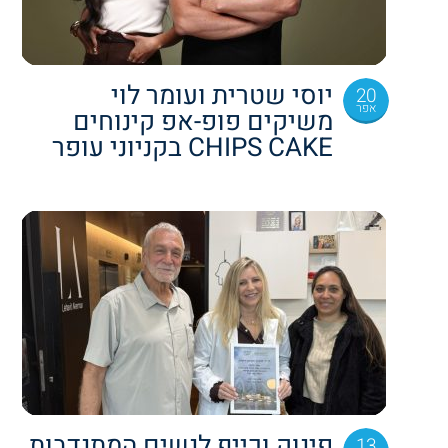
יוסי שטרית ועומר לוי
20
אפר
משיקים פופ-אפ קינוחים
CHIPS CAKE בקניוני עופר
פינוק וכייף לנשים המתנדבות
13