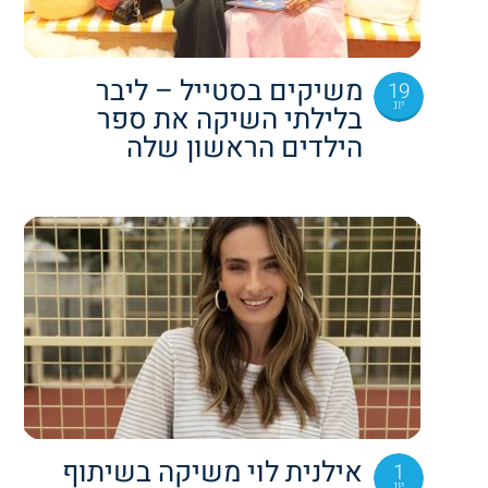
משיקים בסטייל – ליבר
19
יונ
בלילתי השיקה את ספר
הילדים הראשון שלה
אילנית לוי משיקה בשיתוף
1
יונ