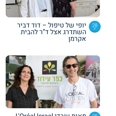
יופי של טיפול – דוד דביר
28
יונ
השתדרג אצל ד”ר להבית
אקרמן