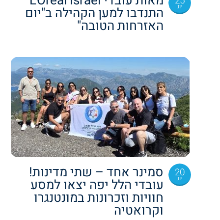
מאות עובדי L'Oréal Israel
25
יונ
התנדבו למען הקהילה ב"יום
האזרחות הטובה"
סמינר אחד – שתי מדינות!
20
יונ
עובדי הלל יפה יצאו למסע
חוויות וזכרונות במונטנגרו
וקרואטיה