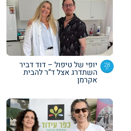
יופי של טיפול – דוד דביר
28
יונ
השתדרג אצל ד”ר להבית
אקרמן