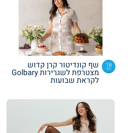
שף קונדיטור קרן קדוש
18
מאי
מצטרפת לשגרירות Golbary
לקראת שבועות