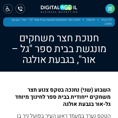
ראשי
חדשות
דף הבית
חדשות
חנוכת חצר משחקים מונגשת בבית ספר "גל – אור", בגבעת
אולגה
מחוז צפון
חנוכת חצר משחקים
מחוז חיפה
מונגשת בבית ספר "גל –
אור", בגבעת אולגה
מחוז מרכז
מחוז דרום
ירושלים
השבוע (שני) נחנכה בטקס צנוע חצר
תל אביב
משחקים ייחודית בבית ספר לחינוך מיוחד
גל-אור בגבעת אולגה
הטקס נערך במעמד ראש העיר בפועל ניר בן