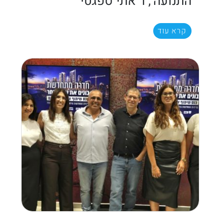
התנועה', ו 'אתי ספגטי'
קרא עוד