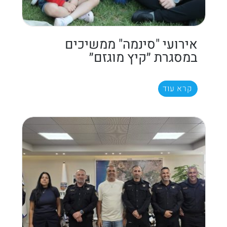
אירועי "סינמה" ממשיכים
במסגרת ״קיץ מוגזם״
קרא עוד