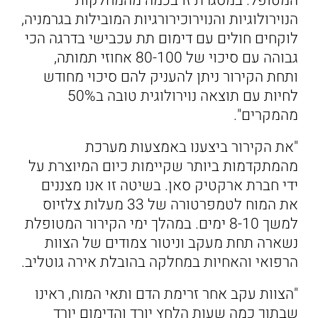
המטופל. במסגרת זו בכמה מהמחלקות
הנוירולוגיות והנוירוכירורגיות המובילות בגרמניה,
לוקחים חולים עם דימום תת עכבישי בדרגה הכי
גבוהה עם סיכוי של 80-100 אחוזי תמותה,
ותחת הקירור ניתן להעניק להם סיכוי מחודש
לחיות עם תוצאה נוירולוגית טובה ב50%
מהמקרים".
"את הקירור ביצענו באמצעות מערכת
מהמתקדמות ביותר שקיימות כיום המיוצרת על
ידי חברת ארקטיק סאן. בשיטה זו אנו מצננים
את המוח לטמפרטורה של 33 מעלות צלזיוס
למשך 8-10 ימים. במהלך ימי הקירור המטופלת
נשארה תחת מעקב וניטור צמודים של הצוות
הרפואי והאחיות במחלקה בהובלת אירה גוטליב.
"הצוות עקב אחר זרימת הדם ותאי המוח, ראינו
שבתוך כמה שעות הלחץ יורד והדימום יורד