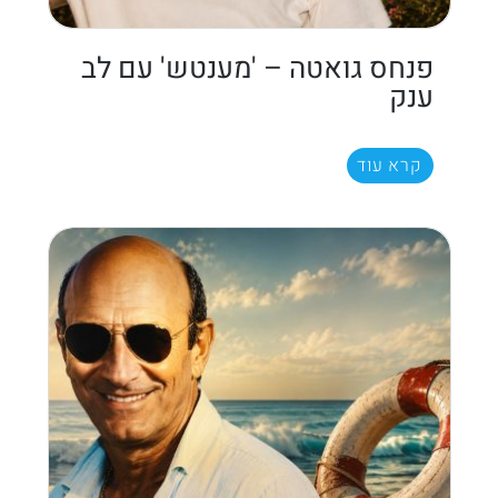
פנחס גואטה – 'מענטש' עם לב
ענק
קרא עוד