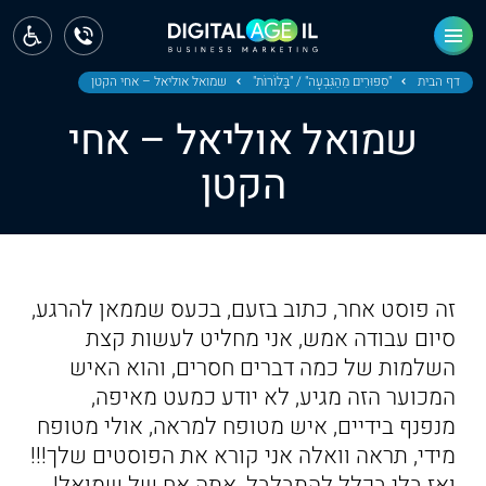
ראשי
חדשות
דף הבית
"סִפּוּרִים מֵהַגִּבְעָה" / "בָּלֹוֹרוֹת"
שמואל אוליאל – אחי הקטן
שמואל אוליאל – אחי
מחוז צפון
הקטן
מחוז חיפה
מחוז מרכז
מחוז דרום
זה פוסט אחר, כתוב בזעם, בכעס שממאן להרגע,
ירושלים
סיום עבודה אמש, אני מחליט לעשות קצת
השלמות של כמה דברים חסרים, והוא האיש
תל אביב
המכוער הזה מגיע, לא יודע כמעט מאיפה,
מנפנף בידיים, איש מטופח למראה, אולי מטופח
מידי, תראה וואלה אני קורא את הפוסטים שלך!!!
ואז בלי בכלל להתבלבל, אתה אח של שמואל!