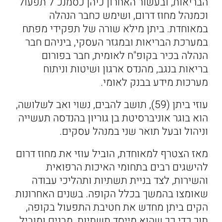
הבריאות, ובעשור האחרון כיהן כסמנכ"ל תפעול
וכמנהל מחוז דרום, ושימש כחבר הנהלה
במאוחדת. ביתן מילא שורה של תפקידי מפתח
במערכת הבריאות ובמגזר העסקי, ביניהם חבר
הנהלה בכיר בקופ"ח לאומית, חבר בפורום
בריאות בנגב, מהנדס ארגון ושיטות וניתוח
מערכות מידע בבנק לאומי.
עוזי ביתן (59), תושב להבים, נשוי ואב לשלושה,
הוא בוגר אוניברסיטת בן גוריון בהנדסה תעשייה
וניהול ובעל תואר שני במנהל עסקים.
מאז הצטרף למאוחדת, הוביל עוזי את מחוז דרום
להישגים רבים בתחומי האיכות הרפואית
והשירות, לצד בניית תשתיות ותהליכי עבודה
שאומצו בהמשך בכלל הקופה. בשנים האחרונות
הקים ביתן מחדש את חטיבת התפעול בקופה,
תוך כדי כך שהוא מייסד תשתיות, מבנים ומוביל