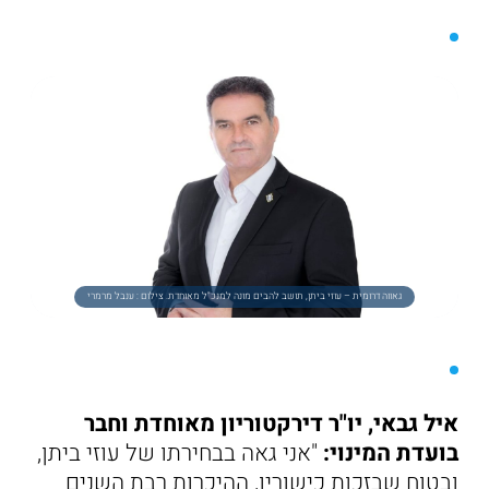
גאווה דרומית – עוזי ביתן, תושב להבים מונה למנכ"ל מאוחדת. צילום : ענבל מרמרי
איל גבאי, יו"ר דירקטוריון מאוחדת וחבר
בועדת המינוי:
"אני גאה בבחירתו של עוזי ביתן,
ובטוח שבזכות כישוריו, ההיכרות רבת השנים