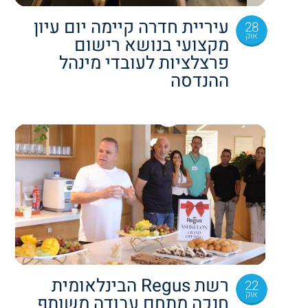
עיריית חדרה קיימה יום עיון
28
אוק
מקצועי בנושא רישום
פרצלציות לעובדי מינהל
ההנדסה
רשת Regus הבינלאומית
22
אוק
חנכה מתחם עבודה משותף