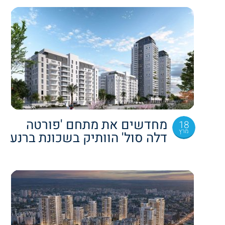
מחדשים את מתחם 'פורטה
18
מרץ
דלה סול' הוותיק בשכונת ברנע