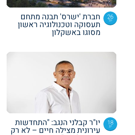
חברת 'ישרס' תבנה מתחם
26
יול
תעסוקה וטכנולוגיה ראשון
מסוגו באשקלון
יו"ר קבלני הנגב: "התחדשות
18
יונ
עירונית מצילה חיים – לא רק