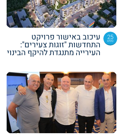
עיכוב באישור פרויקט
25
ספט
התחדשות "זוגות צעירים":
העירייה מתנגדת להיקף הבינוי