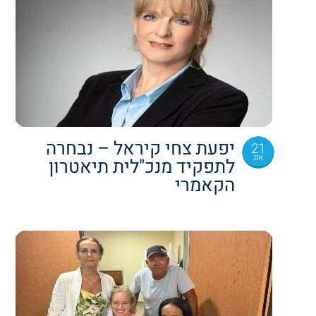
יפעת צחי קיראל – נבחרה
21
אוג
לתפקיד מנכ"לית תיאטרון
הקאמרי