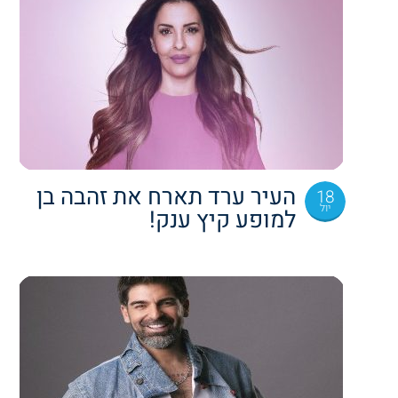
העיר ערד תארח את זהבה בן
18
יול
למופע קיץ ענק!