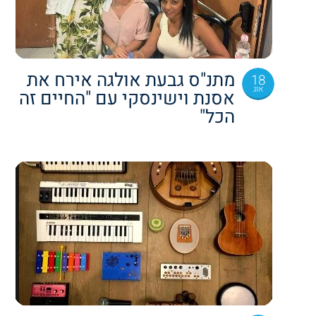
מתנ"ס גבעת אולגה אירח את
18
אוג
אסנת וישינסקי עם "החיים זה
הכל"