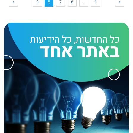
>
9
8
7
6
…
1
<