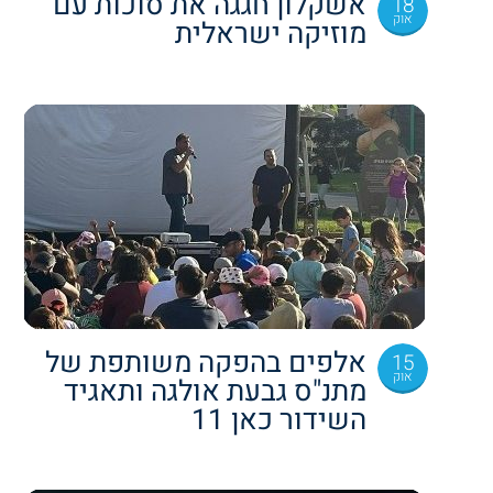
אשקלון חגגה את סוכות עם
18
אוק
מוזיקה ישראלית
אלפים בהפקה משותפת של
15
אוק
מתנ"ס גבעת אולגה ותאגיד
השידור כאן 11