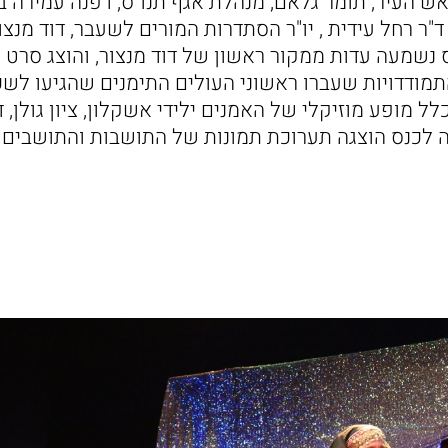
 העיר, תומר גלאם, מנהלת אגף תנו"ס, דפנה עמירה בי
ר רחל עידית , יו"ר הסתדרות המורים לשעבר, דוד מנצור
 נשמעה עדות ממקור ראשון של דוד מנצור, והוצג סרט 
מודדויות שעברו ראשוני העולים התימנים שהגיעו לשכ
נס כלל מופע מוזיקלי של האמנים ילידי אשקלון, ציון גולן, ד
סה לכנס הוצגה תערוכת תמונות של התושבות והתושבים