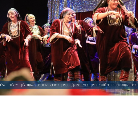
ים השתתפו בכנס 'עורי צפון ובואי תימן', שנערך במרכז הכנסים באשקלון - צילום - אלד