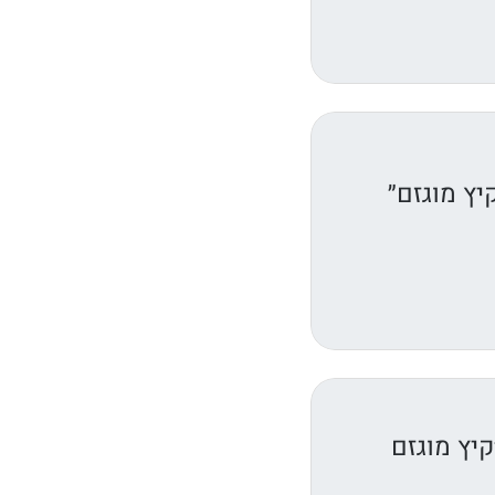
יץ מוגזם״
יץ מוגזם