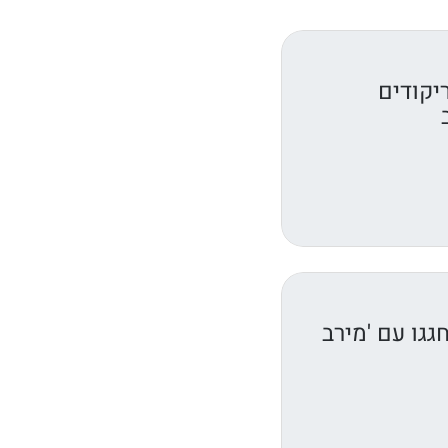
יקודים
גגו עם 'מירב