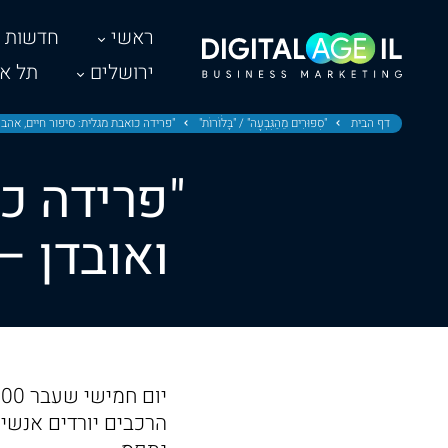
ראשי
חדשות
ירושלים
תל אב
דף הבית
"סִפּוּרִים מֵהַגִּבְעָה" / "בָּלֹוֹרוֹת"
"פרידה כואבת מגלית: סיפור חיים, אהב
"פרידה כו
ואובדן –
הרכבים יורדים אנשים