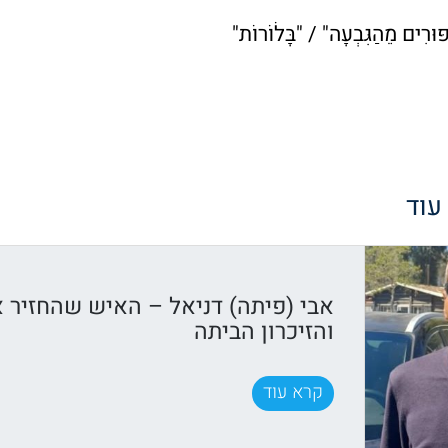
ים מֵהַגִּבְעָה" / "בָּלֹוֹרוֹת"
 עוד
אבי (פיתה) דניאל – האיש שהחזיר 
והזיכרון הביתה
קרא עוד