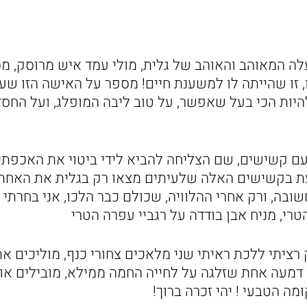
לה המאוהב והאוהב של גלית, מולי עמד איש מרוסק, מ
, זו שהייתה לו למשענת חיים! מספר על האישה הזו שעמד
היות הכי בעל שאפשר, על טוב ליבה המופלג, ועל הח
עם קשישים, שם הצליחה להביא לידי ביטוי את האכפתי
ת בקשישים האלה שלעיתים מצאו רק בגלית את האחת 
ובה, ורק אחרי ההלוויה, שכולם כבר הלכו, אני בחרתי
טרי, מניח אבן בודדה על רגביי עפרה הטרי
רציתי ללכת ראיתי שני מלאכים צחורי כנף, מוליכים א
 דמעה אחת שזלגה על לחייה החמה ממילא, מובילים או
ה הטבעי ! יהי זכרה ברוך!