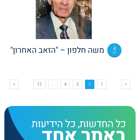
4
משה חלפון – "הזאב האחרון"
ינו
>
12
…
4
3
2
1
<