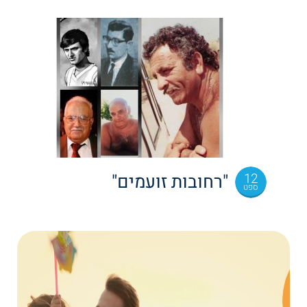
12
"רחובות זועמים"
ספט