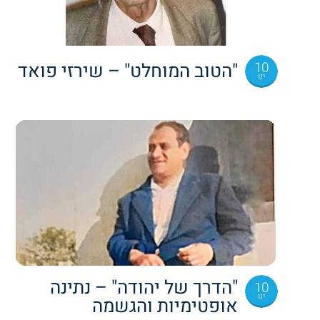
10
"הטוב המוחלט" – שירזי פואד
ינו
"הדרך של יהודה" – נתינה
10
ינו
אופטימיות והגשמה