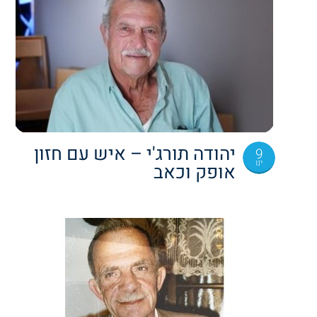
יהודה תורג'י – איש עם חזון
9
ינו
אופק וכאב