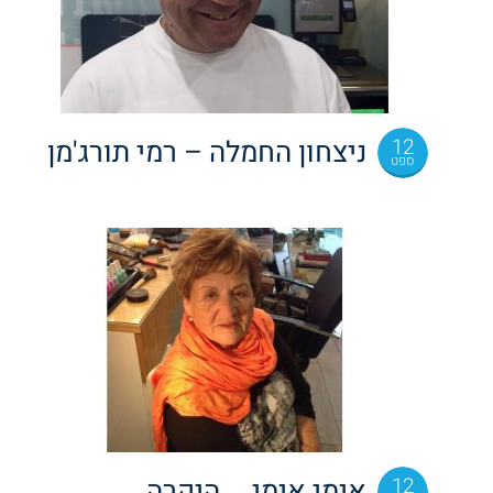
12
ניצחון החמלה – רמי תורג'מן
ספט
12
אימי אימי … היקרה