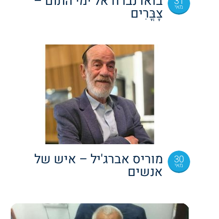
בואו נברח אל ימי התום –
31
מאי
צׇבֳּרִים
מוריס אברג'יל – איש של
30
מאי
אנשים