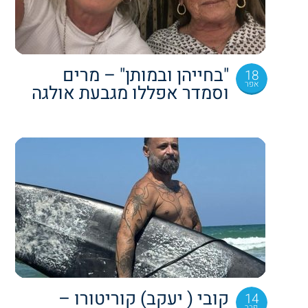
"בחייהן ובמותן" – מרים
18
אפר
וסמדר אפללו מגבעת אולגה
קובי ( יעקב) קוריטורו –
14
פבר