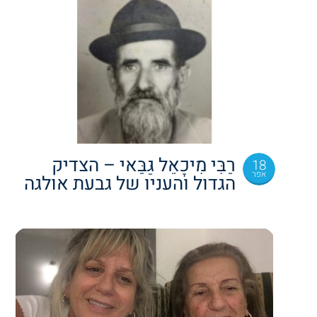
רַבִּי מִיכָאֵל גַּבַּאי – הצדיק
18
אפר
הגדול והעניו של גבעת אולגה