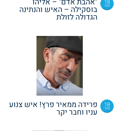
"אהבת אדם" – אליהו
18
אפר
בוסקילה – האיש והנתינה
הגדולה לזולת
פרידה ממאיר פרץ! איש צנוע
18
אפר
עניו וחבר יקר