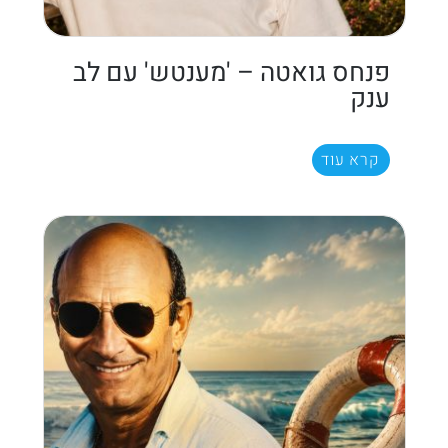
פנחס גואטה – 'מענטש' עם לב
ענק
קרא עוד