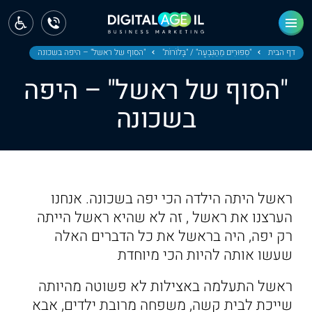
ראשי
חדשות
דף הבית
"סִפּוּרִים מֵהַגִּבְעָה" / "בָּלֹוֹרוֹת"
"הסוף של ראשל" – היפה בשכונה
"הסוף של ראשל" – היפה
מחוז צפון
בשכונה
מחוז חיפה
מחוז מרכז
מחוז דרום
ראשל היתה הילדה הכי יפה בשכונה. אנחנו
ירושלים
הערצנו את ראשל , זה לא שהיא ראשל הייתה
רק יפה, היה בראשל את כל הדברים האלה
תל אביב
שעשו אותה להיות הכי מיוחדת
ראשל התעלמה באצילות לא פשוטה מהיותה
שייכת לבית קשה, משפחה מרובת ילדים, אבא