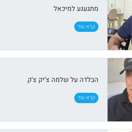
מתגעגע למיכאל
קרא עוד
הבלדה על שלמה צ'יק צ'ק
קרא עוד