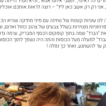
ומרים לה לאימי, "תשבי איתנו אמא", והיא תמיד הייתה ע
 אני רק רק אשב כאן ליד" – רוצה לראות אותכם אוכלים
 לנו עוגיות קטנות של טחינה עם מיני מתיקה שהיא הכי
רחוניות מצוירות בשלל צבעים של צהוב כחול ואדום, ו
את "הברד" שמה בתוך קומקום הכסף המבריק, ערמה גדול
הברד" למעלה מעל הכוסות והתה היה נשפך לתוך הכוסות
 עד להשתגע, ואחר כך נפלה !