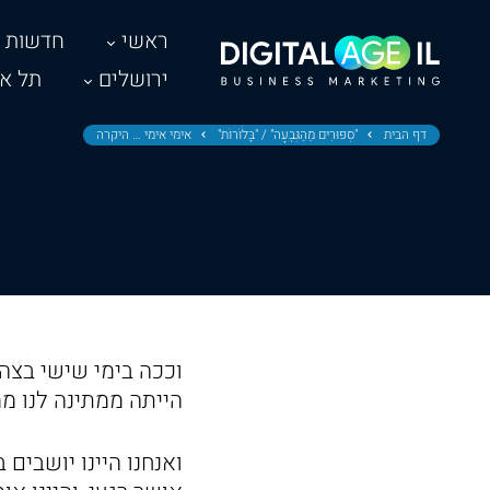
ראשי
חדשות
ירושלים
תל אב
דף הבית
"סִפּוּרִים מֵהַגִּבְעָה" / "בָּלֹוֹרוֹת"
אימי אימי … היקרה
וככה בימי שישי בצהר
הייתה ממתינה לנו מ
ואנחנו היינו יושבים