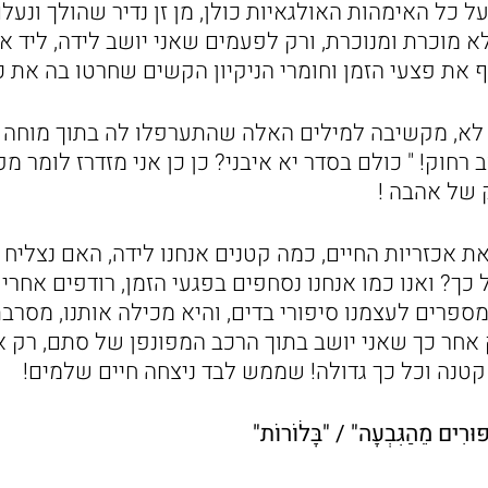
על כל האימהות האולגאיות כולן, מן זן נדיר שהולך ונעל
לא מוכרת ומנוכרת, ורק לפעמים שאני יושב לידה, ליד א
 את פצעי הזמן וחומרי הניקיון הקשים שחרטו בה את 
י לא, מקשיבה למילים האלה שהתערפלו לה בתוך מוחה 
רחוק! " כולם בסדר יא איבני? כן כן אני מזדרז לומר 
 של אהבה !
ת אכזריות החיים, כמה קטנים אנחנו לידה, האם נצליח
ך? ואנו כמו אנחנו נסחפים בפגעי הזמן, רודפים אחרי
מספרים לעצמנו סיפורי בדים, והיא מכילה אותנו, מסרב
אחר כך שאני יושב בתוך הרכב המפונפן של סתם, רק אז
נה וכל כך גדולה! שממש לבד ניצחה חיים שלמים!
ים מֵהַגִּבְעָה" / "בָּלֹוֹרוֹת"