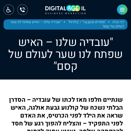
ראשי
חדשות
דף הבית
"סִפּוּרִים מֵהַגִּבְעָה" / "בָּלֹוֹרוֹת"
"עובדיה שלנו – האיש שפתח לנו שער
לעולם של קסם"
מחוז צפון
"עובדיה שלנו – האיש
מחוז חיפה
שפתח לנו שער לעולם של
קסם"
מחוז מרכז
מחוז דרום
ירושלים
שנתיים חלפו מאז לכתו של עובדיה – הסדרן
תל אביב
הבלתי נשכח של קולנוע גבעת אולגה, האיש
שראה את הילד לפני הכרטיס, את האדם
לפני התפקיד – והצליח להפוך רגע של חסד