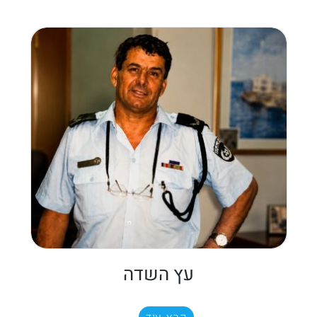
עץ השדה