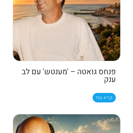
פנחס גואטה – 'מענטש' עם לב
ענק
קרא עוד