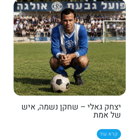
יצחק גאלי – שחקן נשמה, איש
של אמת
קרא עוד