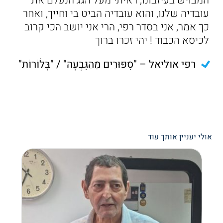
המבויש בעיזבונו, ראיתי מעל הגג הנעלם את
עובדיה שלנו, והוא עובדיה הביט בי וחייך, ואחר
כך אמר, אני בסדר רפי, הרי אני יושב הכי קרוב
לכיסא הכבוד ! יהי זכרו ברוך
רפי אוליאל – "סִפּוּרִים מֵהַגִּבְעָה" / "בָּלֹוֹרוֹת"
אולי יעניין אותך עוד