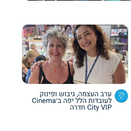
ערב העצמה, גיבוש ופינוק
29
יונ
לעובדות הלל יפה ב־Cinema
City VIP חדרה