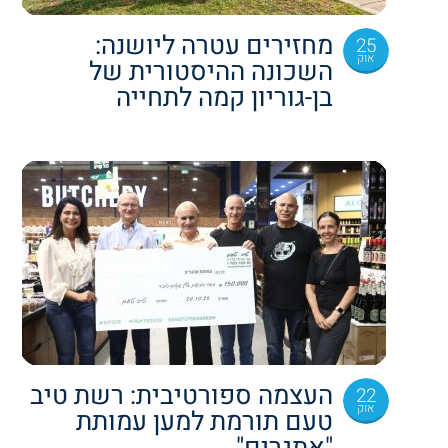
מחזירים עטרה ליושנה:
25
אוק
השכונה ההיסטורית של
בן-גוריון קמה לתחייה
העצמה ספורטיבית: רשת טיב
22
אוק
טעם תורמת למען עמותת
"אתגרים"