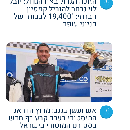
הזוכה הגדול באח הגדול: יובל
20
אוק
לוי נבחר להוביל קמפיין
חברתי: "19,400 לבבות" של
קניוני עופר
אש ועשן בנגב: מרוץ הדראג
16
אוק
ההיסטורי בערד קבע רף חדש
בספורט המוטורי בישראל