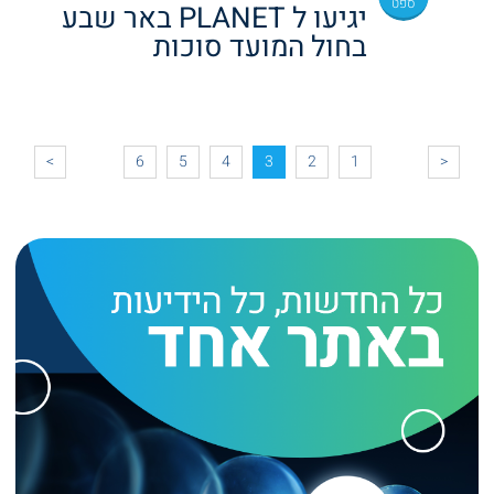
ספט
יגיעו ל PLANET באר שבע
בחול המועד סוכות
>
6
5
4
3
2
1
<