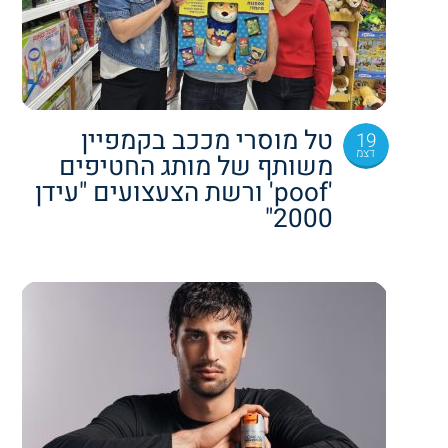
טל מוסרי מככב בקמפיין
19
דצמ
משותף של מותג החטיפים
'poof' ורשת הצעצועים "עידן
2000"