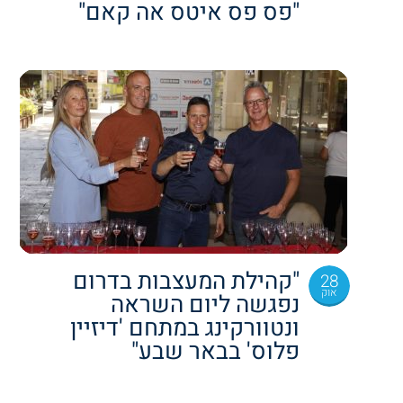
"פס פס איטס אה קאם"
"קהילת המעצבות בדרום
28
אוק
נפגשה ליום השראה
ונטוורקינג במתחם 'דיזיין
פלוס' בבאר שבע"